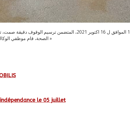
الصحة، قام موظفي الوكالة الوطنية للدم بوقوف دقيقة صمت. » المجد و الخلود لشهدائنا الابرار »
OBILIS
indépendance le 05 juillet