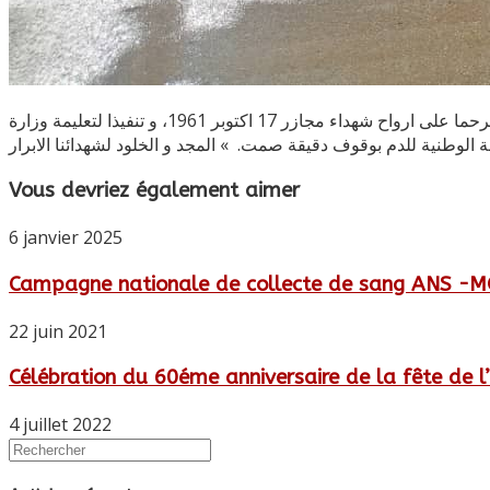
تطبيقا للمرسوم الرئاسي رقم21-392 المؤرخ في 9 ربيع الاول 1443 الموافق ل 16 اكتوبر 2021، المتضمن ترسيم الوقوف دقيقة صمت، ترحما على ارواح شهداء مجازر 17 اكتوبر 1961، و تنفيذا لتعليمة وزارة
Vous devriez également aimer
6 janvier 2025
Campagne nationale de collecte de sang ANS -M
22 juin 2021
Célébration du 60éme anniversaire de la fête de l’
4 juillet 2022