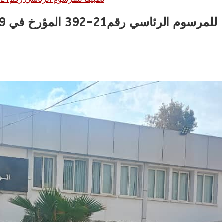
رئاسي رقم21-392 المؤرخ في 9 ربيع الاول 1443 الموافق ل 16 اكتوبر 2021