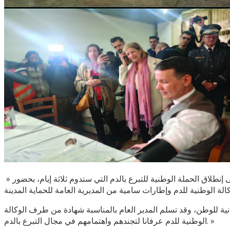
» أشرف السيد المدير العام للحماية المدنية صبيحة اليوم الثلاثاء 12 نوفمبر 2024 بالوحدة الوطنية للتدخل والتدريب بالجزائر العاصمة، على إنطلاق الحملة الوطنية للتبرع بالدم التي ستدوم ثلاثة إيام، بحضور
دنية للوطن، وقد تسلم المدير العام بالمناسبة شهادة من طرف الوكالة
الوطنية للدم عرفانا لتجندهم واهتمامهم في مجال التبرع بالدم. »