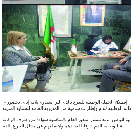
» أشرف السيد المدير العام للحماية المدنية صبيحة اليوم الثلاثاء 12 نوفمبر 2024 بالوحدة الوطنية للتدخل والتدريب بالجزائر العاصمة، على إنطلاق الحملة الوطنية للتبرع بالدم التي ستدوم ثلاثة إيام، بحضور
دنية للوطن، وقد تسلم المدير العام بالمناسبة شهادة من طرف الوكالة
الوطنية للدم عرفانا لتجندهم واهتمامهم في مجال التبرع بالدم. »