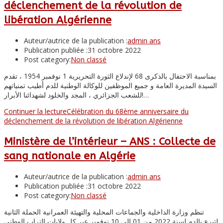
déclenchement de la révolution de
libération Algérienne
Auteur/autrice de la publication :
admin ans
Publication publiée :
31 octobre 2022
Post category:
Non classé
بمناسبة الاحتفال بالذكرى 68 لإندلاع الثورة التحريرية 1 نوفمبر 1954 ، تقدم
السيدة المديرة العامة و جميع الموظفين للوكالة الوطنية للدم أطيب تمنياتهم
للشعب الجزائري ، المجد والخلود لشهدائنا الأبرار!…
Continuer la lecture
Célébration du 68ème anniversaire du
déclenchement de la révolution de libération Algérienne
Ministère de l’intérieur – ANS : Collecte de
sang nationale en Algérie
Auteur/autrice de la publication :
admin ans
Publication publiée :
31 octobre 2022
Post category:
Non classé
تنظم وزارة الداخلية والجماعات المحلية والتهيئة العمرانية الحملة الثانية
لتبرع بالدم لسنة 2022 من 01 إلى 10 نوفمبر عبر كل ولايات التراب الوطني