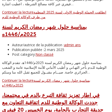
فيفري عبر كافة مصالح الشرطة ، اعطيت اشارة…
انطلقت الحملة الوطنية الاولى لسنة 2025 المنظمة
Continuer la lecture
من طرف الوكالة الوطنية للدم
بمناسبة حلول شهر رمضان الكريم لسنة
2025م/1446ه
Auteur/autrice de la publication :
admin ans
Publication publiée :
2 mars 2025
Post category:
Non classé
بمناسبة حلول شهر رمضان الكريم لسنة 2025م/1446ه‍، تتقدم الوكالة
الوطنية للـدم بأحر التهـاني و أطيب الأماني للأمة الإسلامية عامة و الشعب
الجزائري خاصة. صيـــام مقبــول للجميع تقبل الله منا ومنكم…
بمناسبة حلول شهر رمضان الكريم لسنة
Continuer la lecture
2025م/1446ه
في اطار تعزيز ثقافة التبرع بالدم في مجتمعنا،
جددت الوكالة الوطنية للدم اتفاقية التعاون مع
حديقة التجارب بالحامة، يوم الخميس 20 فيفري