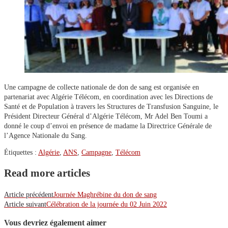
Une campagne de collecte nationale de don de sang est organisée
en partenariat avec Algérie Télécom, en coordination avec les
Directions de Santé et de Population à travers les Structures de
Transfusion Sanguine, le Président Directeur Général d’Algérie
Télécom, Mr Adel Ben Toumi a donné le coup d’envoi en présence
de madame la Directrice Générale de l’Agence Nationale du Sang.
Étiquettes :
Algérie
,
ANS
,
Campagne
,
Télécom
Read more articles
Article précédent
Journée Maghrébine du don de sang
Article suivant
Célébration de la journée du 02 Juin 2022
Vous devriez également aimer