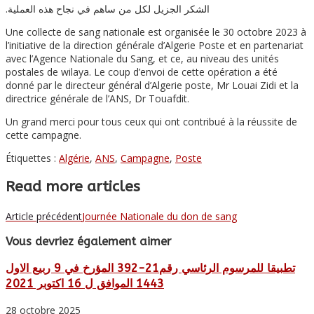
.الشكر الجزيل لكل من ساهم في نجاح هذه العملية
Une collecte de sang nationale est organisée le 30 octobre 2023 à
l’initiative de la direction générale d’Algerie Poste et en partenariat
avec l’Agence Nationale du Sang, et ce, au niveau des unités
postales de wilaya. Le coup d’envoi de cette opération a été
donné par le directeur général d’Algerie poste, Mr Louai Zidi et la
directrice générale de l’ANS, Dr Touafdit.
Un grand merci pour tous ceux qui ont contribué à la réussite de
cette campagne.
Étiquettes :
Algérie
,
ANS
,
Campagne
,
Poste
Read more articles
Article précédent
Journée Nationale du don de sang
Vous devriez également aimer
تطبيقا للمرسوم الرئاسي رقم21-392 المؤرخ في 9 ربيع الاول
1443 الموافق ل 16 اكتوبر 2021
28 octobre 2025