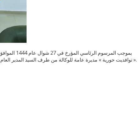
« توافديت حورية » مديرة عامة للوكالة من طرف السيد المدير العام لمصالح الصحة بوزارة الصحة البروفيسور الياس رحال خلفا للسيدة كريمة ليندة ولد قابلية لإحالتها على التقاعد وذلك بحضور إطارات الوكالة.