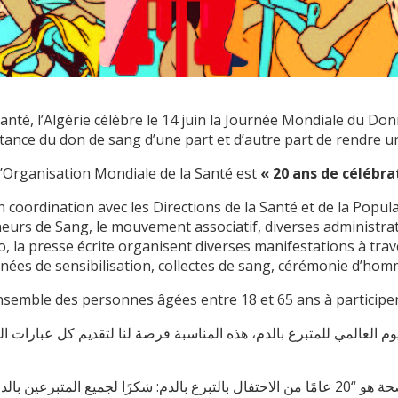
anté, l’Algérie célèbre le 14 juin la Journée Mondiale du Do
rtance du don de sang d’une part et d’autre part de rendre
l’Organisation Mondiale de la Santé est
« 20 ans de célébrat
 coordination avec les Directions de la Santé et de la Popula
eurs de Sang, le mouvement associatif, diverses administrat
io, la presse écrite organisent diverses manifestations à tra
es de sensibilisation, collectes de sang, cérémonie d’homma
ensemble des personnes âgées entre 18 et 65 ans à participer 
الصحة، تحتفل الجزائر في 14 جوان المقبل باليوم العالمي للمتبرع بالدم، هذه المناسبة فرصة 
برعين بالدم!”.